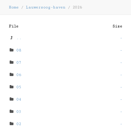
Home
/
Lauwersoog-haven
/
2026
File
Size
..
-
08
-
07
-
06
-
05
-
04
-
03
-
02
-