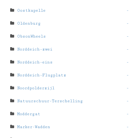
Oostkapelle
-
Oldenburg
-
ObsonWheels
-
Norddeich-zwei
-
Norddeich-eins
-
Norddeich-Flugplatz
-
Noordpolderzijl
-
Natuurschuur-Terschelling
-
Moddergat
-
Marker-Wadden
-