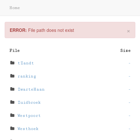
Home
×
ERROR:
File path does not exist
File
Size
tZandt
-
ranking
-
ZwarteHaan
-
Zuidbroek
-
Westpoort
-
Westhoek
-