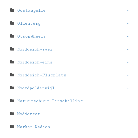
Oostkapelle
-
Oldenburg
-
ObsonWheels
-
Norddeich-zwei
-
Norddeich-eins
-
Norddeich-Flugplatz
-
Noordpolderzijl
-
Natuurschuur-Terschelling
-
Moddergat
-
Marker-Wadden
-