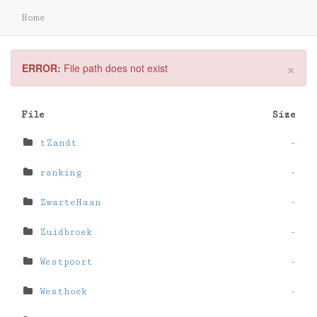
Home
×
ERROR:
File path does not exist
File
Size
tZandt
-
ranking
-
ZwarteHaan
-
Zuidbroek
-
Westpoort
-
Westhoek
-